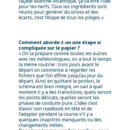
façade Manche-Atlantique, ça va être rude
pour les nerfs. Tous les ingrédients sont
réunis pour générer du stress et des
écarts, c’est l’étape de tous les pièges. »
ACTUALITÉS
LIVE
Comment aborde-t-on une étape si
compliquée sur le papier ?
PARTENARIAT
« On la prépare comme toutes les autres
BATEAU
avec les météorologues, on a tout le temps
la même routine : trois jours avant le
FEED
départ on commence à regarder les
fichiers que l’on affine jusqu’au jour du
GALERIE
départ. Ainsi en quittant le ponton, le
CONTACT
schéma est bien intégré, on sait à quel
moment il y a des transitions, quels seront
les points délicats, quelles seront les
phases de conduite pure. L’idée c’est
d’avoir son roadbook en tête et de
l’adapter pendant la course s’il y a
quelques chapitres manquants ou des
changements météo.