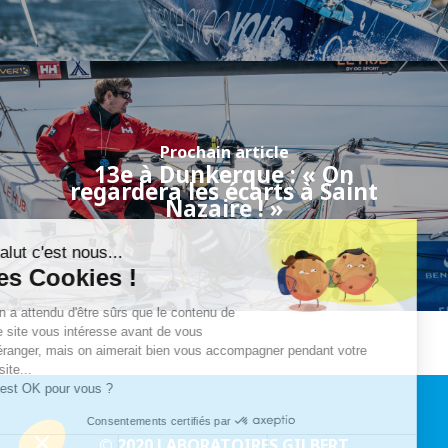
Prochain article
13e à Dunkerque : « On
regardera les écarts à Saint
Nazaire ! »
Salut c'est nous...
les Cookies !
On a attendu d'être sûrs que le contenu de
ce site vous intéresse avant de vous
déranger, mais on aimerait bien vous accompagner pendant votre
visite...
C'est OK pour vous ?
Consentements certifiés par
© 2020 LABORATOIRES GILBERT