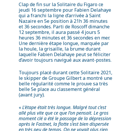
Clap de fin sur la Solitaire du Figaro ce
jeudi 16 septembre pour Fabien Delahaye
qui a franchi la ligne d’arrivée à Saint
Nazaire en 5e position à 21h 36 minutes
et 36 secondes. Parti de Roscoff dimanche
12 septembre, il aura passé 4 jours 5
heures 36 minutes et 36 secondes en mer.
Une dernière étape longue, marquée par
la houle, la grisaille, la brume durant
laquelle Fabien Delahaye peut se féliciter
d’avoir toujours navigué aux avant-postes.
Toujours placé durant cette Solitaire 2021,
le skipper de Groupe Gilbert a montré une
belle régularité comme le prouve sa très
belle 5e place au classement général
ACTUALITÉS
(avant jury).
LIVE
«
L’étape était très longue. Malgré tout c’est
PARTENARIAT
allé plus vite que ce que l’on pensait. Le gros
moment clé a été le passage de la dépression
BATEAU
après le Fastnet, la flotte s’est bien dispersée
en très peu de temps. On ne voyait plus rien
FEED