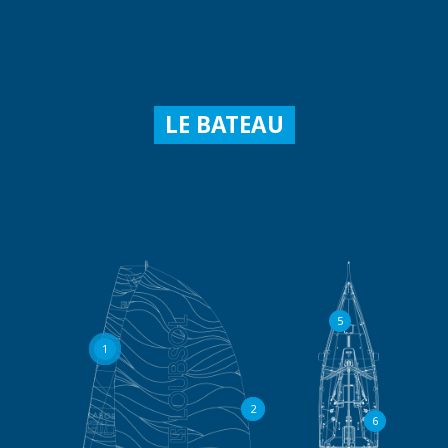
LE BATEAU
5
1
2
6