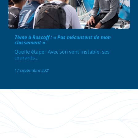
7ème à Roscoff : « Pas mécontent de mon
classement »
Quelle étape ! Avec son vent instable, ses
courants…
17 septembre 2021